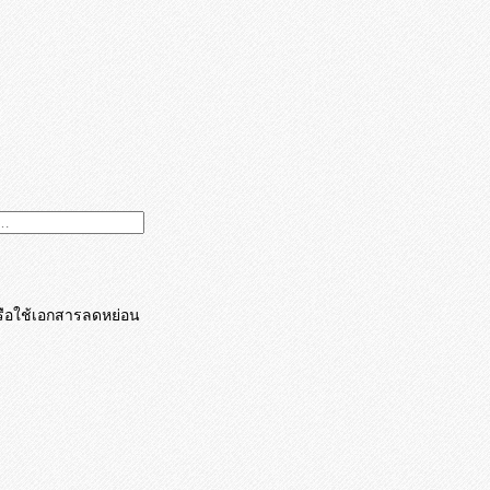
รือใ
ช้เอกสารลดหย่อน