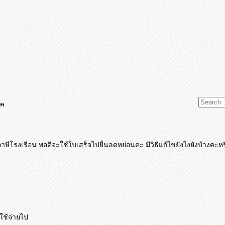
”
าษีโรงเรื
อน พอดีจะใช้ใบเสร็จไปยื่นลดหย่อนค
ะ มีวิธีแก้ไขยังไงยังบ้างคะห
ใช้จ่ายไป