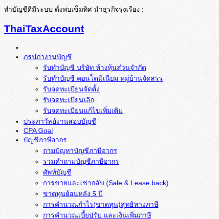
ทำบัญชีดีมีระบบ ดั่งพบเข็มทิศ นำธุรกิจรุ่งเรือง :
ThaiTaxAccount
ภรปภางานบัญชี
รับทำบัญชี บริษัท ห้างหุ้นส่วนจำกัด
รับทำบัญชี คอนโดมิเนียม หมู่บ้านจัดสรร
รับจดทะเบียนจัดตั้ง
รับจดทะเบียนเลิก
รับจดทะเบียนแก้ไขเพิ่มเติม
ประภาวัลย์งานสอบบัญชี
CPA Goal
บัญชีภาษีอากร
ถามปัญหาบัญชีภาษีอากร
รวมคำถามบัญชีภาษีอากร
ศัพท์บัญชี
การขายและเช่ากลับ (Sale & Lease back)
ขาดทุนย้อนหลัง 5 ปี
การคำนวณกำไร(ขาดทุน)สุทธิทางภาษี
การคำนวณเบี้ยปรับ และเงินเพิ่มภาษี