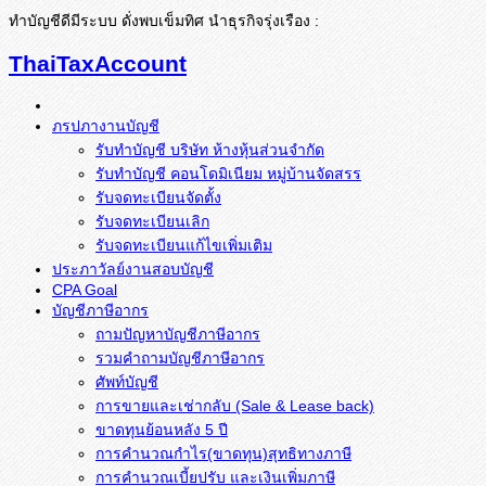
ทำบัญชีดีมีระบบ ดั่งพบเข็มทิศ นำธุรกิจรุ่งเรือง :
ThaiTaxAccount
ภรปภางานบัญชี
รับทำบัญชี บริษัท ห้างหุ้นส่วนจำกัด
รับทำบัญชี คอนโดมิเนียม หมู่บ้านจัดสรร
รับจดทะเบียนจัดตั้ง
รับจดทะเบียนเลิก
รับจดทะเบียนแก้ไขเพิ่มเติม
ประภาวัลย์งานสอบบัญชี
CPA Goal
บัญชีภาษีอากร
ถามปัญหาบัญชีภาษีอากร
รวมคำถามบัญชีภาษีอากร
ศัพท์บัญชี
การขายและเช่ากลับ (Sale & Lease back)
ขาดทุนย้อนหลัง 5 ปี
การคำนวณกำไร(ขาดทุน)สุทธิทางภาษี
การคำนวณเบี้ยปรับ และเงินเพิ่มภาษี