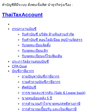
ทำบัญชีดีมีระบบ ดั่งพบเข็มทิศ นำธุรกิจรุ่งเรือง :
ThaiTaxAccount
ภรปภางานบัญชี
รับทำบัญชี บริษัท ห้างหุ้นส่วนจำกัด
รับทำบัญชี คอนโดมิเนียม หมู่บ้านจัดสรร
รับจดทะเบียนจัดตั้ง
รับจดทะเบียนเลิก
รับจดทะเบียนแก้ไขเพิ่มเติม
ประภาวัลย์งานสอบบัญชี
CPA Goal
บัญชีภาษีอากร
ถามปัญหาบัญชีภาษีอากร
รวมคำถามบัญชีภาษีอากร
ศัพท์บัญชี
การขายและเช่ากลับ (Sale & Lease back)
ขาดทุนย้อนหลัง 5 ปี
การคำนวณกำไร(ขาดทุน)สุทธิทางภาษี
การคำนวณเบี้ยปรับ และเงินเพิ่มภาษี