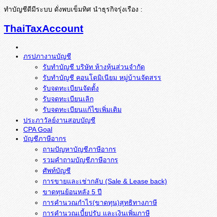
ทำบัญชีดีมีระบบ ดั่งพบเข็มทิศ นำธุรกิจรุ่งเรือง :
ThaiTaxAccount
ภรปภางานบัญชี
รับทำบัญชี บริษัท ห้างหุ้นส่วนจำกัด
รับทำบัญชี คอนโดมิเนียม หมู่บ้านจัดสรร
รับจดทะเบียนจัดตั้ง
รับจดทะเบียนเลิก
รับจดทะเบียนแก้ไขเพิ่มเติม
ประภาวัลย์งานสอบบัญชี
CPA Goal
บัญชีภาษีอากร
ถามปัญหาบัญชีภาษีอากร
รวมคำถามบัญชีภาษีอากร
ศัพท์บัญชี
การขายและเช่ากลับ (Sale & Lease back)
ขาดทุนย้อนหลัง 5 ปี
การคำนวณกำไร(ขาดทุน)สุทธิทางภาษี
การคำนวณเบี้ยปรับ และเงินเพิ่มภาษี