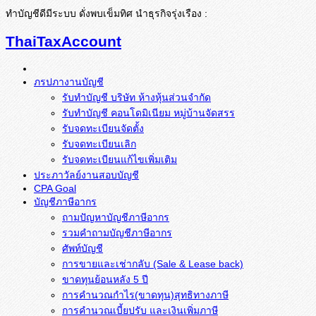
ทำบัญชีดีมีระบบ ดั่งพบเข็มทิศ นำธุรกิจรุ่งเรือง :
ThaiTaxAccount
ภรปภางานบัญชี
รับทำบัญชี บริษัท ห้างหุ้นส่วนจำกัด
รับทำบัญชี คอนโดมิเนียม หมู่บ้านจัดสรร
รับจดทะเบียนจัดตั้ง
รับจดทะเบียนเลิก
รับจดทะเบียนแก้ไขเพิ่มเติม
ประภาวัลย์งานสอบบัญชี
CPA Goal
บัญชีภาษีอากร
ถามปัญหาบัญชีภาษีอากร
รวมคำถามบัญชีภาษีอากร
ศัพท์บัญชี
การขายและเช่ากลับ (Sale & Lease back)
ขาดทุนย้อนหลัง 5 ปี
การคำนวณกำไร(ขาดทุน)สุทธิทางภาษี
การคำนวณเบี้ยปรับ และเงินเพิ่มภาษี