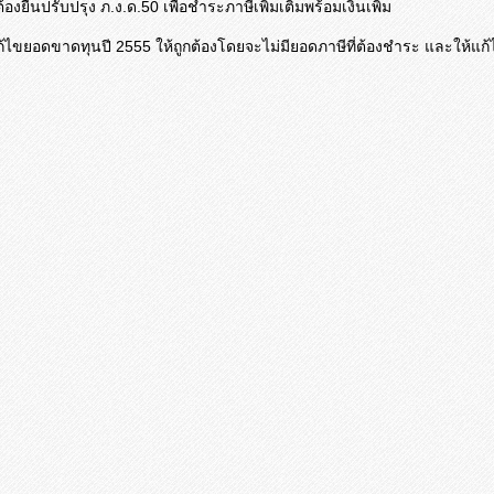
งยื่นปรับปรุง ภ.ง.ด.50 เพื่อชำระภาษีเพิ่มเติมพร้อมเงินเพิ่ม
ื่อแก้ไขยอดขาดทุนปี 2555 ให้ถูกต้องโดยจะไม่มียอดภาษีที่ต้องชำระ และให้