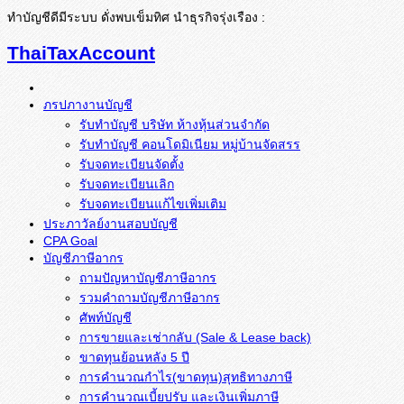
ทำบัญชีดีมีระบบ ดั่งพบเข็มทิศ นำธุรกิจรุ่งเรือง :
ThaiTaxAccount
ภรปภางานบัญชี
รับทำบัญชี บริษัท ห้างหุ้นส่วนจำกัด
รับทำบัญชี คอนโดมิเนียม หมู่บ้านจัดสรร
รับจดทะเบียนจัดตั้ง
รับจดทะเบียนเลิก
รับจดทะเบียนแก้ไขเพิ่มเติม
ประภาวัลย์งานสอบบัญชี
CPA Goal
บัญชีภาษีอากร
ถามปัญหาบัญชีภาษีอากร
รวมคำถามบัญชีภาษีอากร
ศัพท์บัญชี
การขายและเช่ากลับ (Sale & Lease back)
ขาดทุนย้อนหลัง 5 ปี
การคำนวณกำไร(ขาดทุน)สุทธิทางภาษี
การคำนวณเบี้ยปรับ และเงินเพิ่มภาษี