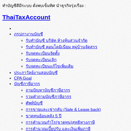
ทำบัญชีดีมีระบบ ดั่งพบเข็มทิศ นำธุรกิจรุ่งเรือง :
ThaiTaxAccount
ภรปภางานบัญชี
รับทำบัญชี บริษัท ห้างหุ้นส่วนจำกัด
รับทำบัญชี คอนโดมิเนียม หมู่บ้านจัดสรร
รับจดทะเบียนจัดตั้ง
รับจดทะเบียนเลิก
รับจดทะเบียนแก้ไขเพิ่มเติม
ประภาวัลย์งานสอบบัญชี
CPA Goal
บัญชีภาษีอากร
ถามปัญหาบัญชีภาษีอากร
รวมคำถามบัญชีภาษีอากร
ศัพท์บัญชี
การขายและเช่ากลับ (Sale & Lease back)
ขาดทุนย้อนหลัง 5 ปี
การคำนวณกำไร(ขาดทุน)สุทธิทางภาษี
การคำนวณเบี้ยปรับ และเงินเพิ่มภาษี