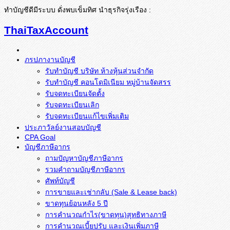
ทำบัญชีดีมีระบบ ดั่งพบเข็มทิศ นำธุรกิจรุ่งเรือง :
ThaiTaxAccount
ภรปภางานบัญชี
รับทำบัญชี บริษัท ห้างหุ้นส่วนจำกัด
รับทำบัญชี คอนโดมิเนียม หมู่บ้านจัดสรร
รับจดทะเบียนจัดตั้ง
รับจดทะเบียนเลิก
รับจดทะเบียนแก้ไขเพิ่มเติม
ประภาวัลย์งานสอบบัญชี
CPA Goal
บัญชีภาษีอากร
ถามปัญหาบัญชีภาษีอากร
รวมคำถามบัญชีภาษีอากร
ศัพท์บัญชี
การขายและเช่ากลับ (Sale & Lease back)
ขาดทุนย้อนหลัง 5 ปี
การคำนวณกำไร(ขาดทุน)สุทธิทางภาษี
การคำนวณเบี้ยปรับ และเงินเพิ่มภาษี