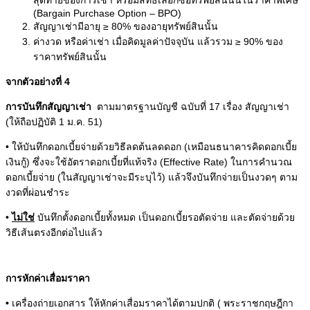
(Bargain Purchase Option – BPO)
สัญญาเช่ามีอายุ ≥ 80% ของอายุทรัพย์สินนั้น
ค่างวด หรือค่าเช่า เมื่อคิดมูลค่าปัจจุบัน แล้วรวม ≥ 90% ของ
ราคาทรัพย์สินนั้น
จากตัวอย่างที่ 4
การบันทึกสัญญาเช่า
ตามมาตรฐานบัญชี ฉบับที่ 17 เรื่อง สัญญาเช่า
(ให้ถือปฏิบัติ 1 ม.ค. 51)
• ให้บันทึกดอกเบี้ยจ่ายด้วยวิธีลดต้นลดดอก (เหมือนธนาคารคิดดอกเบี้ย
เงินกู้) ซึ่งจะใช้อัตราดอกเบี้ยที่แท้จริง (Effective Rate) ในการคำนวณ
ดอกเบี้ยจ่าย (ในสัญญาเช่าจะมีระบุไว้) แล้วจึงบันทึกจ่ายเป็นงวดๆ ตาม
งวดที่ผ่อนชำระ
•
ไม่ใช่
บันทึกตั้งดอกเบี้ยทั้งหมด เป็นดอกเบี้ยรอตัดจ่าย และตัดจ่ายด้วย
วิธีเส้นตรงอีกต่อไปแล้ว
การหักค่าเสื่อมราคา
•
เครื่องถ่ายเอกสาร ให้หักค่าเสื่อมราคาได้ตามปกติ ( พระราชกฤษฎีกา