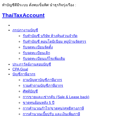
ทำบัญชีดีมีระบบ ดั่งพบเข็มทิศ นำธุรกิจรุ่งเรือง :
ThaiTaxAccount
ภรปภางานบัญชี
รับทำบัญชี บริษัท ห้างหุ้นส่วนจำกัด
รับทำบัญชี คอนโดมิเนียม หมู่บ้านจัดสรร
รับจดทะเบียนจัดตั้ง
รับจดทะเบียนเลิก
รับจดทะเบียนแก้ไขเพิ่มเติม
ประภาวัลย์งานสอบบัญชี
CPA Goal
บัญชีภาษีอากร
ถามปัญหาบัญชีภาษีอากร
รวมคำถามบัญชีภาษีอากร
ศัพท์บัญชี
การขายและเช่ากลับ (Sale & Lease back)
ขาดทุนย้อนหลัง 5 ปี
การคำนวณกำไร(ขาดทุน)สุทธิทางภาษี
การคำนวณเบี้ยปรับ และเงินเพิ่มภาษี